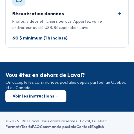
Récupération données
Photos, vidéos et fichiers perdus. Apportez votre
ordinateur ou clé USB. Récupération Laval.
60 $ minimum (1 h incluse)
Vous êtes en dehors de Laval?
On accepte les commandes postales depuis partout au Québec
et au Canada.
Voir les instructions →
© 2026 DVD Laval. Tous droits réservés. · Laval, Québec
Formats
Tarifs
FAQ
Commande postale
Contact
English