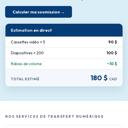
Calculer ma soumission →
Estimation
en direct
Cassettes vidéo × 5
90 $
Diapositives × 200
100 $
Rabais de volume
−10 $
180 $
CAD
TOTAL ESTIMÉ
NOS SERVICES DE TRANSFERT NUMÉRIQUE