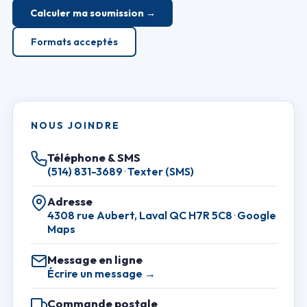
Calculer ma soumission →
Formats acceptés
NOUS JOINDRE
Téléphone & SMS
(514) 831-3689
·
Texter (SMS)
Adresse
4308 rue Aubert, Laval QC H7R 5C8
·
Google
Maps
Message en ligne
Écrire un message →
Commande postale